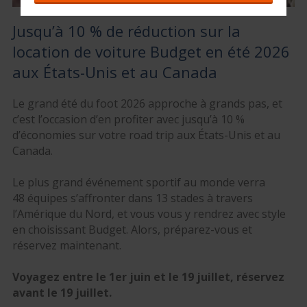
Jusqu’à 10 % de réduction sur la
location de voiture Budget en été 2026
aux États-Unis et au Canada
Le grand été du foot 2026 approche à grands pas, et
c’est l’occasion d’en profiter avec jusqu’à 10 %
d’économies sur votre road trip aux États-Unis et au
Canada.
Le plus grand événement sportif au monde verra
48 équipes s’affronter dans 13 stades à travers
l’Amérique du Nord, et vous vous y rendrez avec style
en choisissant Budget. Alors, préparez-vous et
réservez maintenant.
Voyagez entre le 1er juin et le 19 juillet, réservez
avant le 19 juillet.