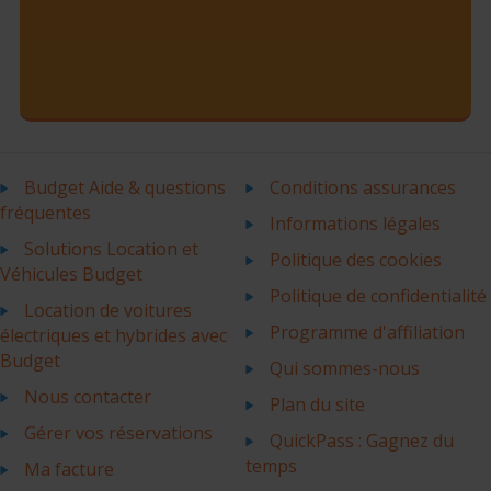
Budget Aide & questions
Conditions assurances
fréquentes
Informations légales
Solutions Location et
Politique des cookies
Véhicules Budget
Politique de confidentialité
Location de voitures
Programme d'affiliation
électriques et hybrides avec
Budget
Qui sommes-nous
Nous contacter
Plan du site
Gérer vos réservations
QuickPass : Gagnez du
temps
Ma facture