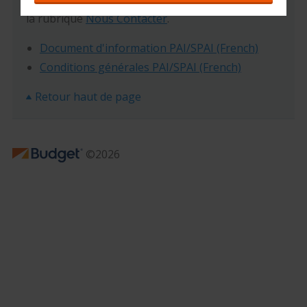
pas à nos contacter pour plus d'informations via
la rubrique
Nous Contacter
.
Document d'information PAI/SPAI (French)
Conditions générales PAI/SPAI (French)
Retour haut de page
©2026