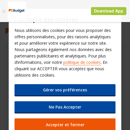
Politique des cookies
Nous utilisons des cookies pour vous proposer des
offres personnalisées, pour des raisons analytiques
et pour améliorer votre expérience sur notre site.
Nous partageons également nos données avec des
Conditions Assurances
partenaires publicitaires et analytiques. Pour plus
d’informations, voir notre
politique de cookies
. En
Retrouvez nos conditions
cliquant sur ACCEPTER vous acceptez que nous
utilisions des cookies.
assurances
Gérer vos préférences
Dans un désir de transparence vis-à-vis de ses
clients, Budget vous informe sur ses conditions
assurances lors de votre location de voiture.
Ne Pas Accepter
Merci de prendre connaisance de ces documents
avant d'effectuer toute réservation et n'hésitez
Accepter et fermer