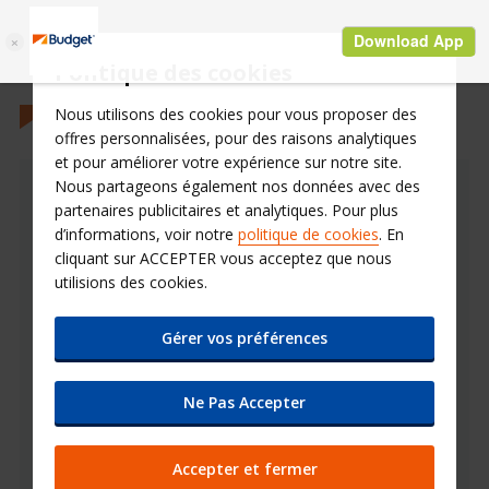
Politique des cookies
Nous utilisons des cookies pour vous proposer des
offres personnalisées, pour des raisons analytiques
et pour améliorer votre expérience sur notre site.
Nous partageons également nos données avec des
Conditions Tarifaires
partenaires publicitaires et analytiques. Pour plus
d’informations, voir notre
politique de cookies
. En
Retrouvez nos conditions tarifaires
cliquant sur ACCEPTER vous acceptez que nous
utilisions des cookies.
Dans un désir de transparence vis-à-vis de ses
clients, Budget vous informe sur ses conditions
Gérer vos préférences
tarifaires et ses modalités de facturaction du
carburant lors de votre location de voiture.
Ne Pas Accepter
Merci de prendre connaisance de ces documents
avant d'effectuer toute réservation et n'hésitez
Accepter et fermer
pas à nos contacter pour plus d'informations via