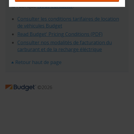
la rubrique
Nous Contacter
.
Consulter les conditions tarifaires de location
de véhicules Budget
Read Budget' Pricing Conditions (PDF)
Consulter nos modalités de facturation du
carburan
t et de la recharge éléctrique
Retour haut de page
©2026