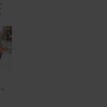
la
t
s
 la