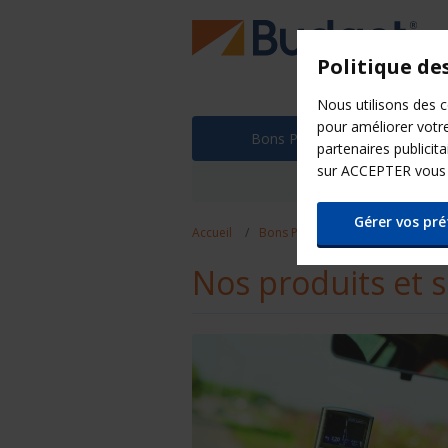
Politique de
Nous utilisons des 
pour améliorer votr
Bons Plans
N
partenaires publicit
sur ACCEPTER vous a
Partenaires
Gérer vos pr
Accueil
Bons Plans
Les + Budget
Nos produits et s