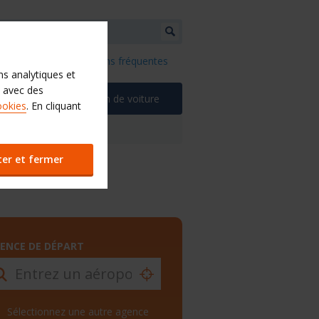
Budget Aide & questions fréquentes
ns analytiques et
 avec des
s
Location de voiture
ookies
. En cliquant
 + Budget
ter et fermer
ENCE DE DÉPART
Sélectionnez une autre agence