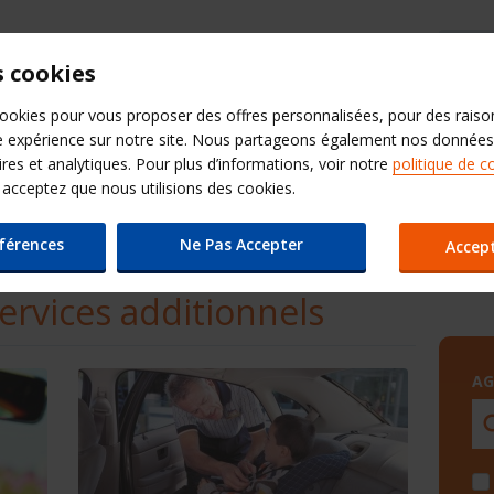
s cookies
Nos autres sites
cookies pour vous proposer des offres personnalisées, pour des raiso
e expérience sur notre site. Nous partageons également nos données
os produits
Contact
QuickPas
aires et analytiques. Pour plus d’informations, voir notre
politique de c
cceptez que nous utilisions des cookies.
 Budget
Les
éférences
Ne Pas Accepter
Accep
Services et Produits additionnels Budget
ervices additionnels
AG