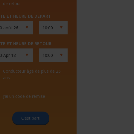
de retour
TE ET HEURE DE DEPART
TE ET HEURE DE RETOUR
Conducteur âgé de plus de 25
ans
J’ai un code de remise
C’est parti