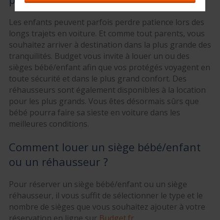
Les enfants peuvent parfois perdre patience lors des
longs trajets en voiture. Et comme tout parents, vous
souhaitez arriver à destination dans la plus grande des
tranquilités. Budget vous invite à louer un ou des
sièges bébé/enfant afin que vos protégés voyagent en
toute sécurité et dans le plus grand confort. Des
réhausseurs sont également disponibles à la location
pour les plus grands. Vous êtes désormais sûrs que
bébé pourra faire sa sieste en voiture dans les
meilleures conditions.
Comment louer un siège bébé/enfant
ou un réhausseur ?
Pour réserver un siège bébé/enfant ou un siège
réhausseur, il vous suffit de sélectionner le type et le
nombre de sièges que vous souhaitez ajouter à votre
réservation en ligne sur
Budget.fr
.