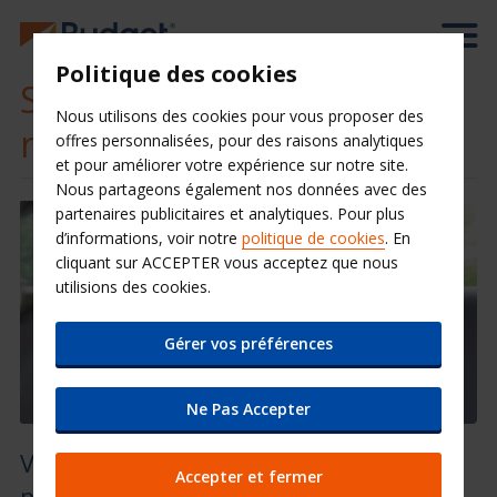
Politique des cookies
Siège bébé/enfant - Siège
Nous utilisons des cookies pour vous proposer des
réhausseur
offres personnalisées, pour des raisons analytiques
et pour améliorer votre expérience sur notre site.
Nous partageons également nos données avec des
partenaires publicitaires et analytiques. Pour plus
d’informations, voir notre
politique de cookies
. En
cliquant sur ACCEPTER vous acceptez que nous
utilisions des cookies.
Gérer vos préférences
Ne Pas Accepter
Voyagez en toute sécurité et dans le
Accepter et fermer
plus grand confort