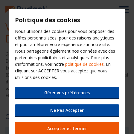
Politique des cookies
Votre location de voiture à
Nous utilisons des cookies pour vous proposer des
Dallas
offres personnalisées, pour des raisons analytiques
et pour améliorer votre expérience sur notre site.
Nous partageons également nos données avec des
Grâce au service de
location de voiture,
partenaires publicitaires et analytiques. Pour plus
Dallas
pourrait bien devenir une destination
d’informations, voir notre
politique de cookies
. En
touristique inoubliable. La location de voiture
cliquant sur ACCEPTER vous acceptez que nous
(Dallas, aéroport international) est un moyen idéal
utilisions des cookies.
de visiter cette grande métropole, ainsi que le
vaste état du Texas, l’un des plus importants des
Gérer vos préférences
Etats-Unis.
Ne Pas Accepter
Où nous trouver
Accepter et fermer