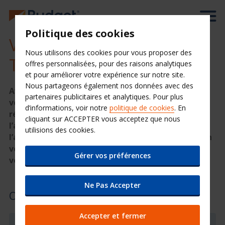
Politique des cookies
Votre location de voiture à
Nous utilisons des cookies pour vous proposer des
Tampa
offres personnalisées, pour des raisons analytiques
et pour améliorer votre expérience sur notre site.
Nous partageons également nos données avec des
Avec la location de véhicule à Tampa, retrouvez-
partenaires publicitaires et analytiques. Pour plus
vous au cœur de la Floride, dans une ville très
d’informations, voir notre
politique de cookies
. En
réputée touristiquement. Dès votre sortie de
cliquant sur ACCEPTER vous acceptez que nous
l’avion, sachez qu’une agence de location à
utilisions des cookies.
l’aéroport de Tampa vous permet de disposer d’un
véhicule pour effectuer vos déplacements durant
Gérer vos préférences
votre séjour.
Ne Pas Accepter
Où nous trouver
Accepter et fermer