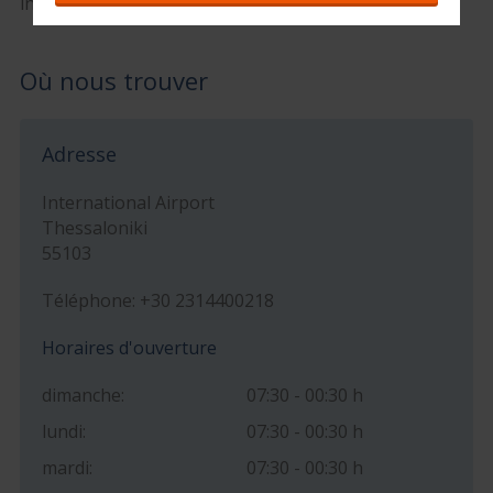
incontournables.
Où nous trouver
Adresse
International Airport
Thessaloniki
55103
Téléphone: +30 2314400218
Horaires d'ouverture
dimanche:
07:30 - 00:30 h
lundi:
07:30 - 00:30 h
mardi:
07:30 - 00:30 h