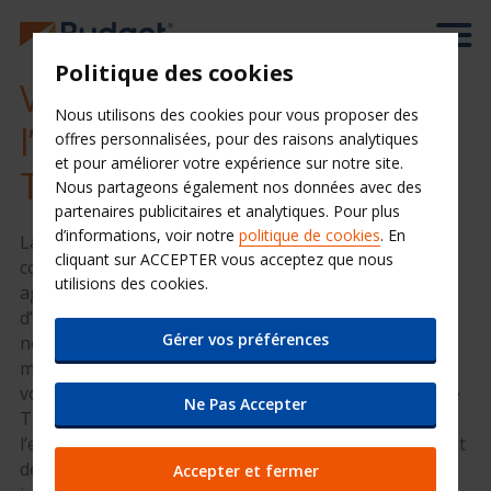
Politique des cookies
Votre location de voiture à
Nous utilisons des cookies pour vous proposer des
l’aéroport de
offres personnalisées, pour des raisons analytiques
et pour améliorer votre expérience sur notre site.
Thessalonique
Nous partageons également nos données avec des
partenaires publicitaires et analytiques. Pour plus
d’informations, voir notre
politique de cookies
. En
La ville de Thessalonique, située au nord de la Grèce
cliquant sur ACCEPTER vous acceptez que nous
continentale, est la deuxième plus grande
utilisions des cookies.
agglomération du pays, après la célèbre ville
d’Athènes. Port commercial important, elle est
Gérer vos préférences
notamment célèbre pour ses nombreuses
manifestations culturelles et artistiques. Récupérez
votre voiture de location dès la sortie de l’aéroport de
Ne Pas Accepter
Thessalonique avec Budget et lancez-vous dans
l’exploration de ce centre urbain très prisé, réunissant
de nombreux sites historiques et quartiers animés
Accepter et fermer